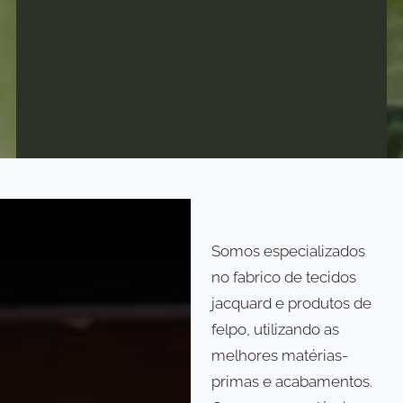
Somos especializados
no fabrico de tecidos
jacquard e produtos de
felpo, utilizando as
melhores matérias-
primas e acabamentos.