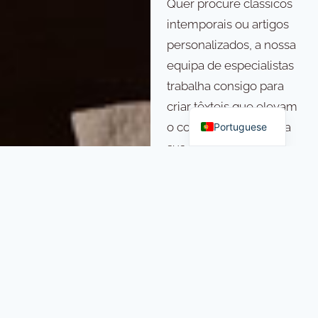
Quer procure clássicos
intemporais ou artigos
personalizados, a nossa
equipa de especialistas
trabalha consigo para
English
criar têxteis que elevam
o conforto e o estilo da
Portuguese
sua casa.